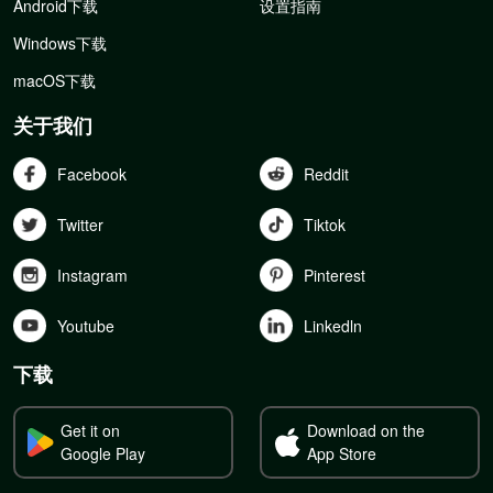
Android下载
设置指南
Windows下载
macOS下载
关于我们
Facebook
Reddit
Twitter
Tiktok
Instagram
Pinterest
Youtube
Linkedln
下载
Get it on
Download on the
Google Play
App Store