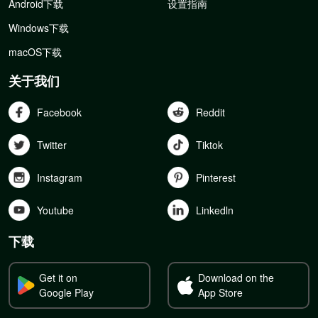
Android下载
设置指南
Windows下载
macOS下载
关于我们
Facebook
Reddit
Twitter
Tiktok
Instagram
Pinterest
Youtube
Linkedln
下载
Get it on
Download on the
Google Play
App Store