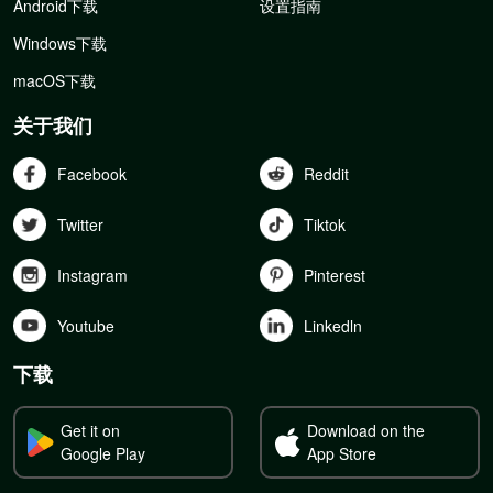
Android下载
设置指南
Windows下载
macOS下载
关于我们
Facebook
Reddit
Twitter
Tiktok
Instagram
Pinterest
Youtube
Linkedln
下载
Get it on
Download on the
Google Play
App Store