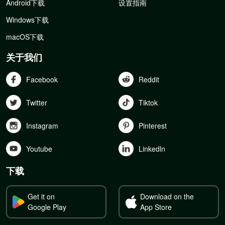
Android下载
设置指南
Windows下载
macOS下载
关于我们
Facebook
Reddit
Twitter
Tiktok
Instagram
Pinterest
Youtube
Linkedln
下载
Get it on
Download on the
Google Play
App Store