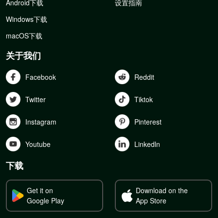
Android下载
设置指南
Windows下载
macOS下载
关于我们
Facebook
Reddit
Twitter
Tiktok
Instagram
Pinterest
Youtube
Linkedln
下载
Get it on
Download on the
Google Play
App Store