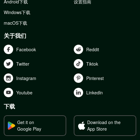
Android下载
设置指南
Windows下载
macOS下载
关于我们
Facebook
Reddit
Twitter
Tiktok
Instagram
Pinterest
Youtube
Linkedln
下载
Get it on
Download on the
Google Play
App Store