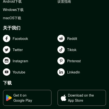
Android下载
设置指南
Windows下载
macOS下载
关于我们
Facebook
Reddit
Twitter
Tiktok
Instagram
Pinterest
Youtube
Linkedln
下载
Get it on
Download on the
Google Play
App Store