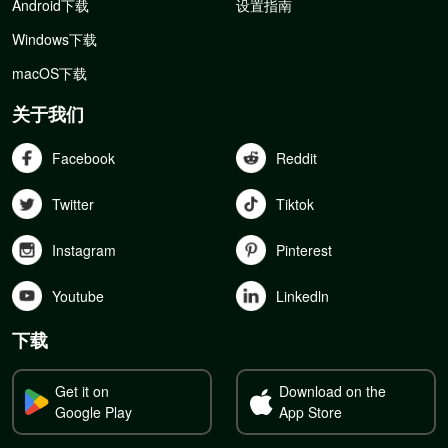
Android下载
设置指南
Windows下载
macOS下载
关于我们
Facebook
Reddit
Twitter
Tiktok
Instagram
Pinterest
Youtube
Linkedln
下载
Get it on
Download on the
Google Play
App Store