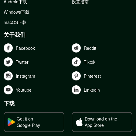
Android下载
设置指南
Windows下载
macOS下载
关于我们
Facebook
Reddit
Twitter
Tiktok
Instagram
Pinterest
Youtube
Linkedln
下载
Get it on
Download on the
Google Play
App Store