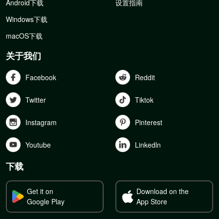
Android下载
设置指南
Windows下载
macOS下载
关于我们
Facebook
Reddit
Twitter
Tiktok
Instagram
Pinterest
Youtube
Linkedln
下载
Get it on
Download on the
Google Play
App Store