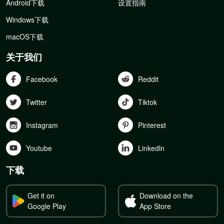
Android下载
设置指南
Windows下载
macOS下载
关于我们
Facebook
Reddit
Twitter
Tiktok
Instagram
Pinterest
Youtube
Linkedln
下载
Get it on
Download on the
Google Play
App Store