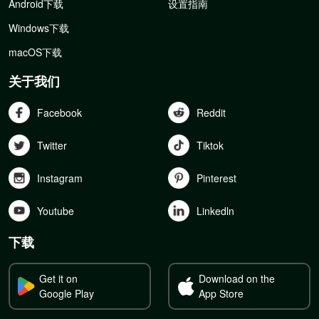
Android下载
设置指南
Windows下载
macOS下载
关于我们
Facebook
Reddit
Twitter
Tiktok
Instagram
Pinterest
Youtube
Linkedln
下载
Get it on
Download on the
Google Play
App Store