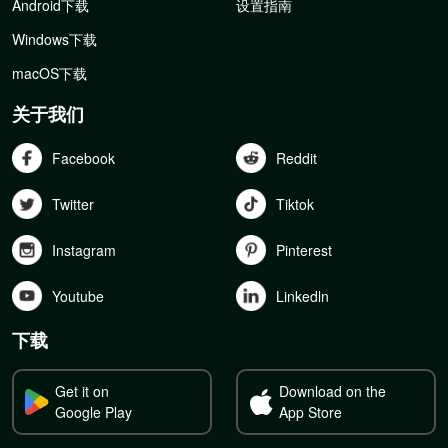
Android下载
设置指南
Windows下载
macOS下载
关于我们
Facebook
Reddit
Twitter
Tiktok
Instagram
Pinterest
Youtube
Linkedln
下载
Get it on
Download on the
Google Play
App Store