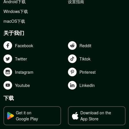
Android下载
设置指南
Windows下载
macOS下载
关于我们
Facebook
Reddit
Twitter
Tiktok
Instagram
Pinterest
Youtube
Linkedln
下载
Get it on
Download on the
Google Play
App Store