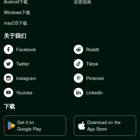
Android下载
设置指南
Windows下载
macOS下载
关于我们
Facebook
Reddit
Twitter
Tiktok
Instagram
Pinterest
Youtube
Linkedln
下载
Get it on
Download on the
Google Play
App Store