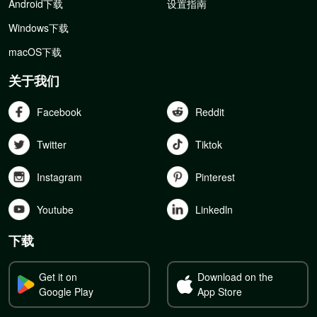
Android下载
设置指南
Windows下载
macOS下载
关于我们
Facebook
Reddit
Twitter
Tiktok
Instagram
Pinterest
Youtube
Linkedln
下载
Get it on
Download on the
Google Play
App Store