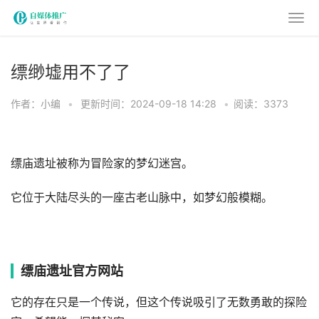
缥缈墟用不了了
作者：小编
•
更新时间：2024-09-18 14:28
•
阅读：3373
缥庙遗址被称为冒险家的梦幻迷宫。
它位于大陆尽头的一座古老山脉中，如梦幻般模糊。
缥庙遗址官方网站
它的存在只是一个传说，但这个传说吸引了无数勇敢的探险