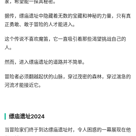
家，希望能一探其秘密。
据传，缥庙遗址中隐藏着无数的宝藏和神秘的力量，只有真
正勇敢、敢于冒险的人才能进入。
这个传说不喜欢魔笛，它一直吸引着那些渴望挑战自己的
人。
然而，进入缥庙遗址的道路并不简单。
冒险者必须翻越起伏的山脉，穿过茂密的森林，穿过湍急的
河流才能接近它。
缥庙遗址2024
当冒险家们终于到达缥庙遗址时，令人困惑的一幕展现在他