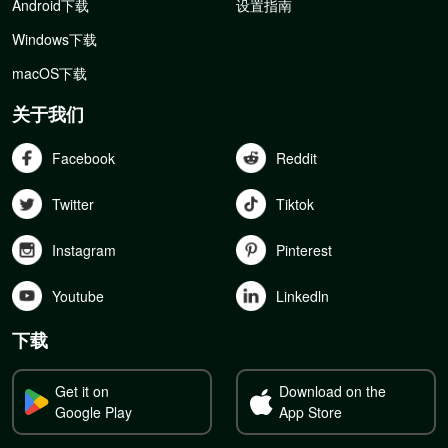
Android下载
设置指南
Windows下载
macOS下载
关于我们
Facebook
Reddit
Twitter
Tiktok
Instagram
Pinterest
Youtube
Linkedln
下载
Get it on
Download on the
Google Play
App Store