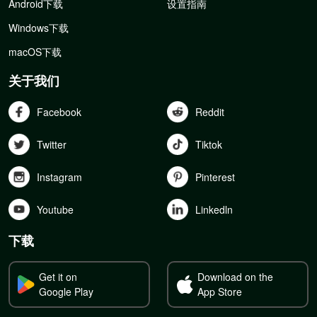
Android下载
设置指南
Windows下载
macOS下载
关于我们
Facebook
Reddit
Twitter
Tiktok
Instagram
Pinterest
Youtube
Linkedln
下载
Get it on
Download on the
Google Play
App Store