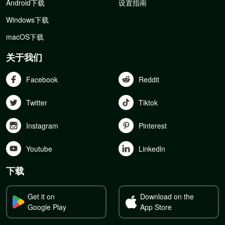
Android下载
设置指南
Windows下载
macOS下载
关于我们
Facebook
Reddit
Twitter
Tiktok
Instagram
Pinterest
Youtube
Linkedln
下载
Get it on
Download on the
Google Play
App Store