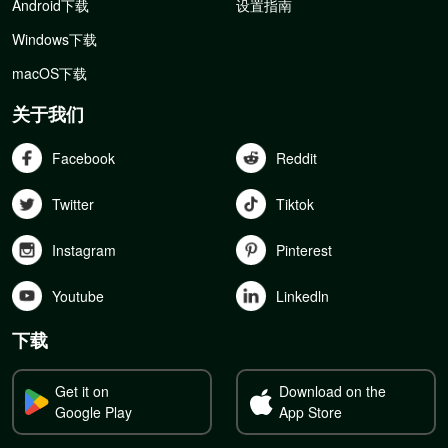
Android下载
设置指南
Windows下载
macOS下载
关于我们
Facebook
Reddit
Twitter
Tiktok
Instagram
Pinterest
Youtube
Linkedln
下载
Get it on
Download on the
Google Play
App Store