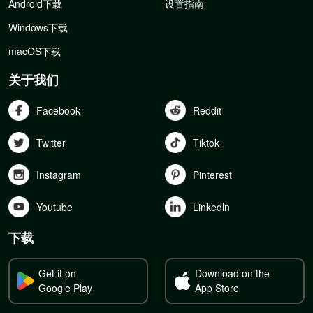
Android下载
设置指南
Windows下载
macOS下载
关于我们
Facebook
Reddit
Twitter
Tiktok
Instagram
Pinterest
Youtube
Linkedln
下载
Get it on
Download on the
Google Play
App Store