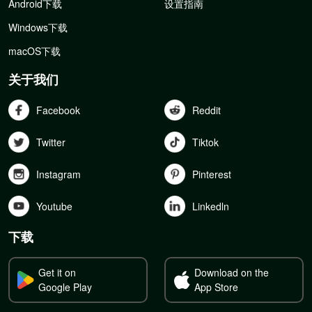
Android下载
设置指南
Windows下载
macOS下载
关于我们
Facebook
Reddit
Twitter
Tiktok
Instagram
Pinterest
Youtube
Linkedln
下载
Get it on
Download on the
Google Play
App Store