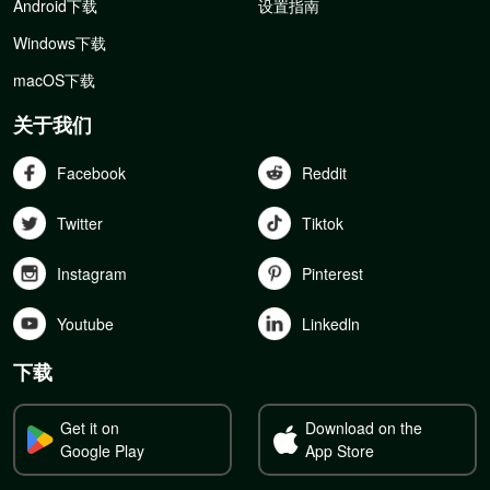
Android下载
设置指南
Windows下载
macOS下载
关于我们
Facebook
Reddit
Twitter
Tiktok
Instagram
Pinterest
Youtube
Linkedln
下载
Get it on
Download on the
Google Play
App Store