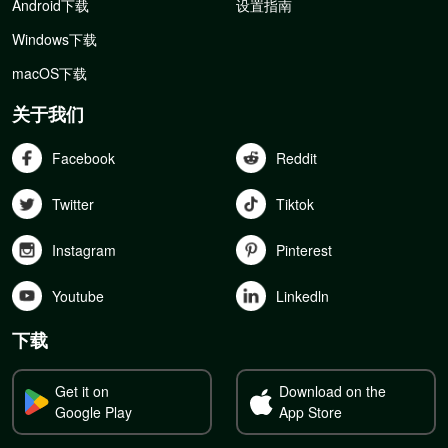
Android下载
设置指南
Windows下载
macOS下载
关于我们
Facebook
Reddit
Twitter
Tiktok
Instagram
Pinterest
Youtube
Linkedln
下载
Get it on
Download on the
Google Play
App Store