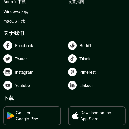
Android下载
设置指南
Windows下载
macOS下载
关于我们
Facebook
Reddit
Twitter
Tiktok
Instagram
Pinterest
Youtube
Linkedln
下载
Get it on
Download on the
Google Play
App Store