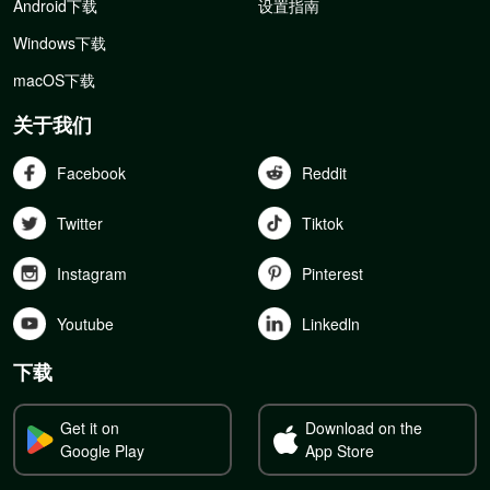
Android下载
设置指南
Windows下载
macOS下载
关于我们
Facebook
Reddit
Twitter
Tiktok
Instagram
Pinterest
Youtube
Linkedln
下载
Get it on
Download on the
Google Play
App Store