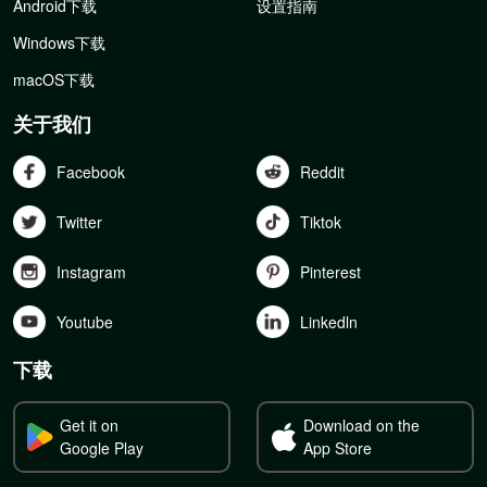
Android下载
设置指南
Windows下载
macOS下载
关于我们
Facebook
Reddit
Twitter
Tiktok
Instagram
Pinterest
Youtube
Linkedln
下载
Get it on
Download on the
Google Play
App Store