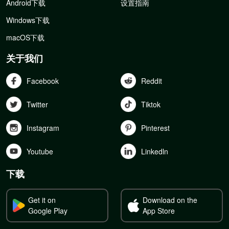
Android下载
设置指南
Windows下载
macOS下载
关于我们
Facebook
Reddit
Twitter
Tiktok
Instagram
Pinterest
Youtube
Linkedln
下载
Get it on
Download on the
Google Play
App Store