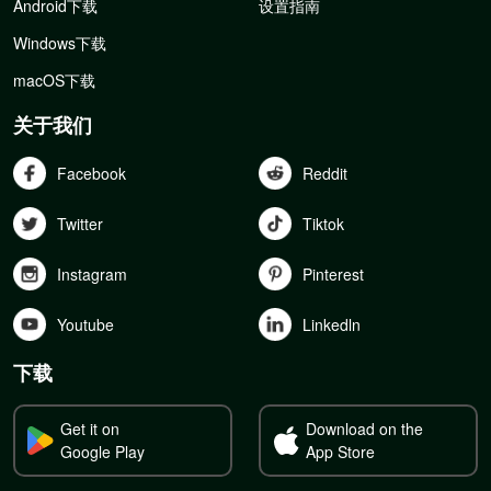
Android下载
设置指南
Windows下载
macOS下载
关于我们
Facebook
Reddit
Twitter
Tiktok
Instagram
Pinterest
Youtube
Linkedln
下载
Get it on
Download on the
Google Play
App Store