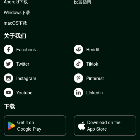
Android下载
设置指南
Windows下载
macOS下载
关于我们
Facebook
Reddit
Twitter
Tiktok
Instagram
Pinterest
Youtube
Linkedln
下载
Get it on
Download on the
Google Play
App Store