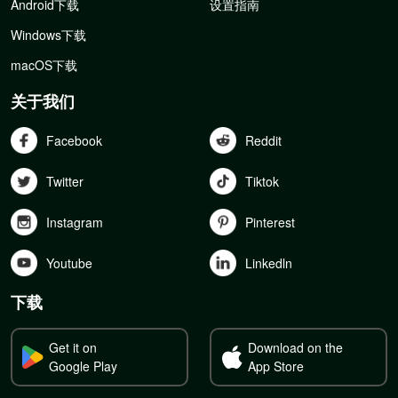
Android下载
设置指南
Windows下载
macOS下载
关于我们
Facebook
Reddit
Twitter
Tiktok
Instagram
Pinterest
Youtube
Linkedln
下载
Get it on
Download on the
Google Play
App Store