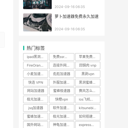
2024-09-16 06:35
萝卜加速器免费永久加速
2024-09-16 06:35
热门标签
ipad黑洞加速器
免费ssr飞机场
苹果免费加速器
FireOrange快橙官网
连接外网的免费软件
回锅肉 vnp
小麦加速器下载
彪彪加速器
黑剥vpn
快连 VPN
外服加速器永久免费版
黑洞蜜蜂加速器
网站加速器
蜜蜂极速器
赛风怎么下载
极光加速器npv
快橙vpn
ios飞机加速器
jsq加速器
软件加速器永久免费版
kitsunebi现在使用不了了
蜜蜂加速器mac
极光加速器windows官网下载
如何搭建梯子上外网
国外网站加速器安卓版
神龟加速器危险吗
express加速器破解版