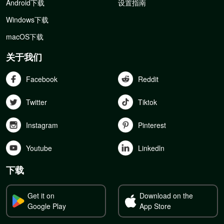
Android下载
设置指南
Windows下载
macOS下载
关于我们
Facebook
Reddit
Twitter
Tiktok
Instagram
Pinterest
Youtube
Linkedln
下载
Get it on
Download on the
Google Play
App Store