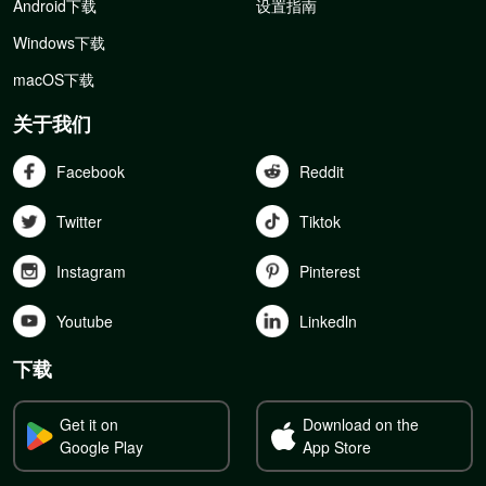
Android下载
设置指南
Windows下载
macOS下载
关于我们
Facebook
Reddit
Twitter
Tiktok
Instagram
Pinterest
Youtube
Linkedln
下载
Get it on
Download on the
Google Play
App Store