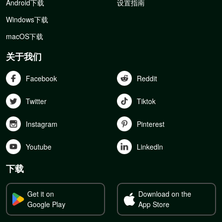
Android下载
设置指南
Windows下载
macOS下载
关于我们
Facebook
Reddit
Twitter
Tiktok
Instagram
Pinterest
Youtube
Linkedln
下载
Get it on
Download on the
Google Play
App Store