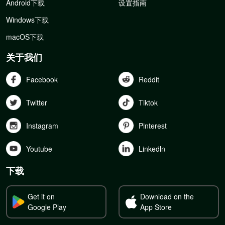
Android下载
设置指南
Windows下载
macOS下载
关于我们
Facebook
Reddit
Twitter
Tiktok
Instagram
Pinterest
Youtube
Linkedln
下载
Get it on
Download on the
Google Play
App Store