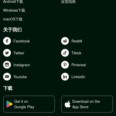
Android下载
设置指南
Windows下载
macOS下载
关于我们
Facebook
Reddit
Twitter
Tiktok
Instagram
Pinterest
Youtube
Linkedln
下载
Get it on
Download on the
Google Play
App Store