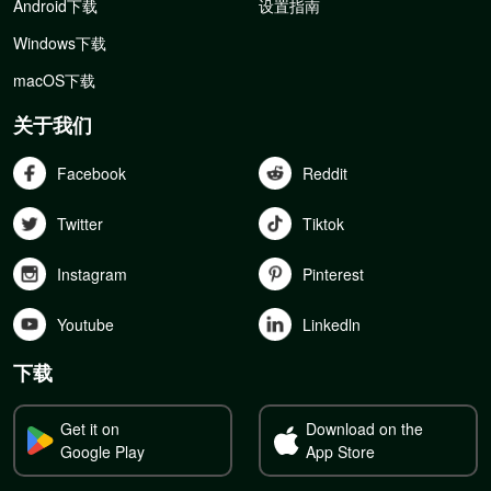
Android下载
设置指南
Windows下载
macOS下载
关于我们
Facebook
Reddit
Twitter
Tiktok
Instagram
Pinterest
Youtube
Linkedln
下载
Get it on
Download on the
Google Play
App Store