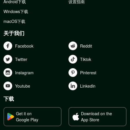
Android下载
设置指南
Windows下载
macOS下载
关于我们
Facebook
Reddit
Twitter
Tiktok
Instagram
Pinterest
Youtube
Linkedln
下载
Get it on
Download on the
Google Play
App Store