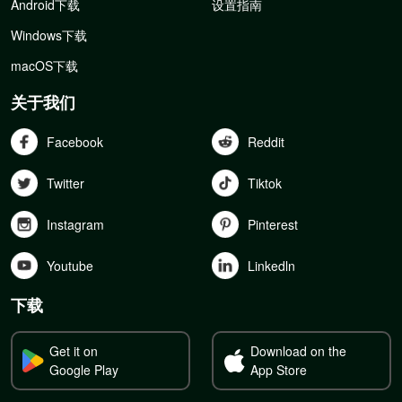
Android下载
设置指南
Windows下载
macOS下载
关于我们
Facebook
Reddit
Twitter
Tiktok
Instagram
Pinterest
Youtube
Linkedln
下载
Get it on
Download on the
Google Play
App Store