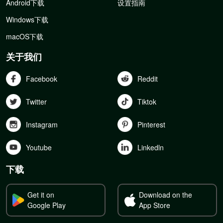
Android下载
设置指南
Windows下载
macOS下载
关于我们
Facebook
Reddit
Twitter
Tiktok
Instagram
Pinterest
Youtube
Linkedln
下载
Get it on
Download on the
Google Play
App Store