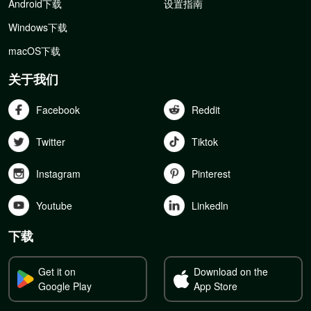
Android下载
设置指南
Windows下载
macOS下载
关于我们
Facebook
Reddit
Twitter
Tiktok
Instagram
Pinterest
Youtube
Linkedln
下载
Get it on
Download on the
Google Play
App Store