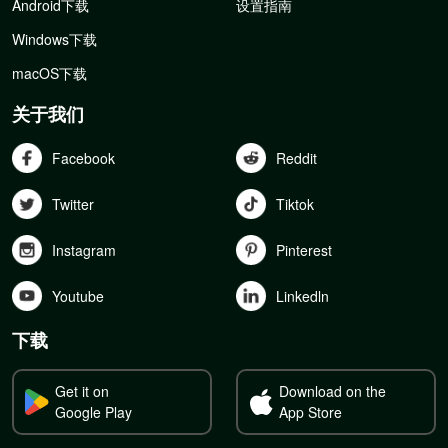
Android下载
设置指南
Windows下载
macOS下载
关于我们
Facebook
Reddit
Twitter
Tiktok
Instagram
Pinterest
Youtube
Linkedln
下载
Get it on
Download on the
Google Play
App Store