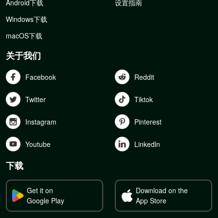
Android下载
设置指南
Windows下载
macOS下载
关于我们
Facebook
Reddit
Twitter
Tiktok
Instagram
Pinterest
Youtube
Linkedln
下载
Get it on
Download on the
Google Play
App Store