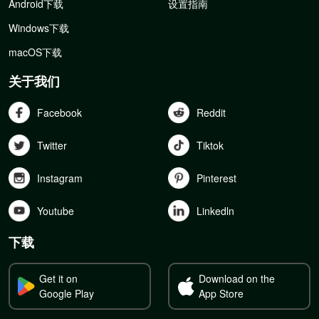
Android下载
设置指南
Windows下载
macOS下载
关于我们
Facebook
Reddit
Twitter
Tiktok
Instagram
Pinterest
Youtube
Linkedln
下载
Get it on
Download on the
Google Play
App Store