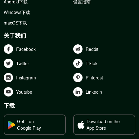
Android下载
设置指南
Windows下载
macOS下载
关于我们
Facebook
Reddit
Twitter
Tiktok
Instagram
Pinterest
Youtube
Linkedln
下载
Get it on
Download on the
Google Play
App Store