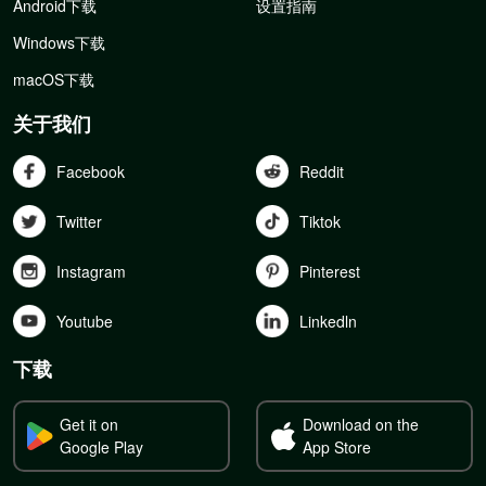
Android下载
设置指南
Windows下载
macOS下载
关于我们
Facebook
Reddit
Twitter
Tiktok
Instagram
Pinterest
Youtube
Linkedln
下载
Get it on
Download on the
Google Play
App Store