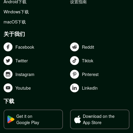
Android下载
设置指南
Windows下载
macOS下载
关于我们
Facebook
Reddit
Twitter
Tiktok
Instagram
Pinterest
Youtube
Linkedln
下载
Get it on
Download on the
Google Play
App Store