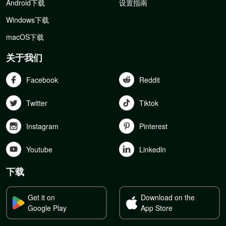
Android下载
设置指南
Windows下载
macOS下载
关于我们
Facebook
Reddit
Twitter
Tiktok
Instagram
Pinterest
Youtube
Linkedln
下载
Get it on
Download on the
Google Play
App Store